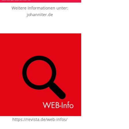
Weitere Informationen unter:
johanniter.de
https://revista.de/web-infos/