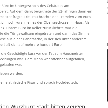
ihr Büro im Untergeschoss des Gebäudes am
rsperrt. Auf dem Gang begegnete der 52-Jährigen dann ein
meister fragte. Die Frau brachte den Fremden zum Büro
ich noch kurz in eines der Obergeschosse im Haus. Als
r zu ihrem Büro im Keller zurückkehrte, war die
tte die Tür gewaltsam eingetreten und dann das Zimmer
rse aus einer Handtasche, in der sich unter anderem
eläuft sich auf mehrere hundert Euro.
n die Geschädigte kurz vor der Tat zum Hausmeister
ngedrungen war. Dem Mann war offenbar aufgefallen,
 gelaufen war.
ieben werden:
e eine athletische Figur und sprach Hochdeutsch.
ktion Würzburg-Stadt bitten Zeugen,