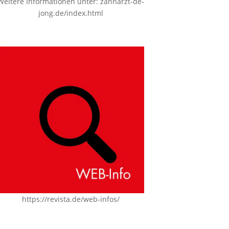
Weitere Informationen unter:
zahnarzt-de-
jong.de/index.html
https://revista.de/web-infos/