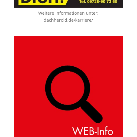
Weitere Informationen unter:
dachherold.de/karriere/