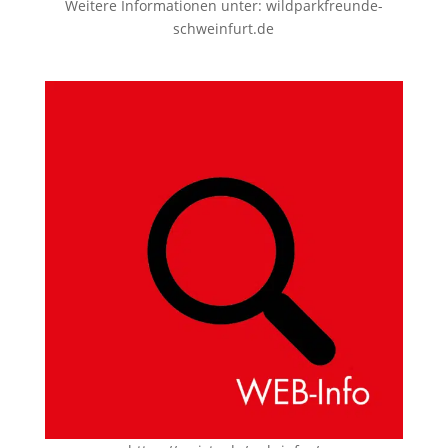
Weitere Informationen unter:
wildparkfreunde-
schweinfurt.de