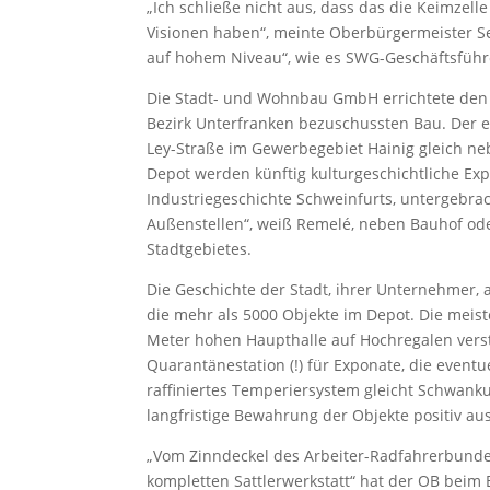
„Ich schließe nicht aus, dass das die Keimzelle
Visionen haben“, meinte Oberbürgermeister S
auf hohem Niveau“, wie es SWG-Geschäftsführe
Die Stadt- und Wohnbau GmbH errichtete den 
Bezirk Unterfranken bezuschussten Bau. Der e
Ley-Straße im Gewerbegebiet Hainig gleich n
Depot werden künftig kulturgeschichtliche Ex
Industriegeschichte Schweinfurts, untergebrac
Außenstellen“, weiß Remelé, neben Bauhof ode
Stadtgebietes.
Die Geschichte der Stadt, ihrer Unternehmer, 
die mehr als 5000 Objekte im Depot. Die meis
Meter hohen Haupthalle auf Hochregalen verst
Quarantänestation (!) für Exponate, die eventu
raffiniertes Temperiersystem gleicht Schwanku
langfristige Bewahrung der Objekte positiv aus
„Vom Zinndeckel des Arbeiter-Radfahrerbunde
kompletten Sattlerwerkstatt“ hat der OB beim