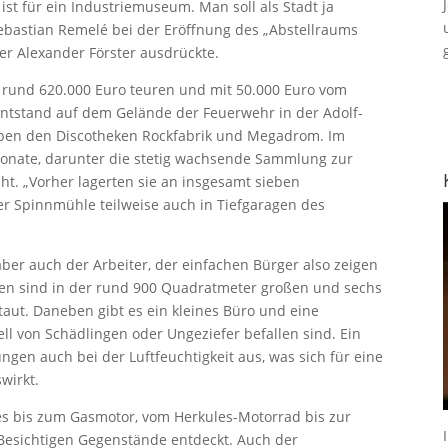
 ist für ein Industriemuseum. Man soll als Stadt ja
ebastian Remelé bei der Eröffnung des „Abstellraums
r Alexander Förster ausdrückte.
rund 620.000 Euro teuren und mit 50.000 Euro vom
ntstand auf dem Gelände der Feuerwehr in der Adolf-
eben den Discotheken Rockfabrik und Megadrom. Im
ponate, darunter die stetig wachsende Sammlung zur
ht. „Vorher lagerten sie an insgesamt sieben
r Spinnmühle teilweise auch in Tiefgaragen des
aber auch der Arbeiter, der einfachen Bürger also zeigen
ten sind in der rund 900 Quadratmeter großen und sechs
aut. Daneben gibt es ein kleines Büro und eine
ell von Schädlingen oder Ungeziefer befallen sind. Ein
ngen auch bei der Luftfeuchtigkeit aus, was sich für eine
wirkt.
s bis zum Gasmotor, vom Herkules-Motorrad bis zur
 Besichtigen Gegenstände entdeckt. Auch der