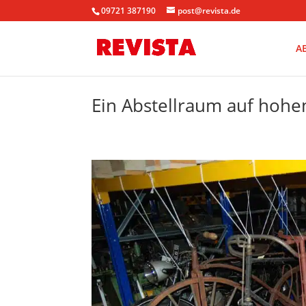
09721 387190
post@revista.de
A
Ein Abstellraum auf hoh