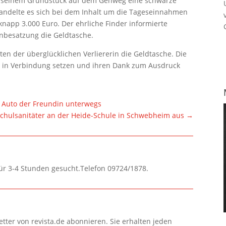
or seinem Grundstück auf dem Gehweg eine schwarze
handelte es sich bei dem Inhalt um die Tageseinnahmen
napp 3.000 Euro. Der ehrliche Finder informierte
enbesatzung die Geldtasche.
 der überglücklichen Verliererin die Geldtasche. Die
ch in Verbindung setzen und ihren Dank zum Ausdruck
 Auto der Freundin unterwegs
Schulsanitäter an der Heide-Schule in Schwebheim aus
→
für 3-4 Stunden gesucht.Telefon 09724/1878.
tter von revista.de abonnieren. Sie erhalten jeden