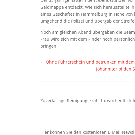
Der 35-Jährige hatte in den Abendstunden v
Geldmappe entdeckt. Wie sich herausstellte, 
eines Geschäftes in Hammelburg in Höhe von k
umgehend die Polizei und übergab der Streif
Noch am gleichen Abend übergaben die Beamten
Frau wird sich mit dem Finder noch persönli
bringen.
←
Ohne Führerschein und betrunken mit dem
Johanniter bilden 
Zuverlässige Reinigungskraft 1 x wöchentlich 
Hier können Sie den kostenlosen E-Mail-Newsle