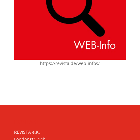
https://revista.de/web-infos/
KONTAKT
REVISTA e.K.
Londonstr. 14b