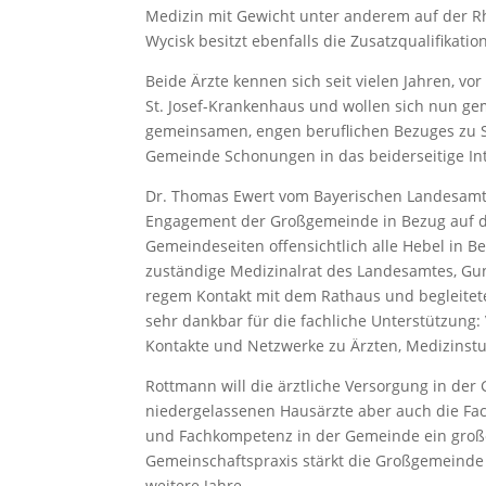
Medizin mit Gewicht unter anderem auf der Rh
Wycisk besitzt ebenfalls die Zusatzqualifikatio
Beide Ärzte kennen sich seit vielen Jahren, v
St. Josef-Krankenhaus und wollen sich nun g
gemeinsamen, engen beruflichen Bezuges zu S
Gemeinde Schonungen in das beiderseitige In
Dr. Thomas Ewert vom Bayerischen Landesamt 
Engagement der Großgemeinde in Bezug auf di
Gemeindeseiten offensichtlich alle Hebel in Be
zuständige Medizinalrat des Landesamtes, Gu
regem Kontakt mit dem Rathaus und begleitete
sehr dankbar für die fachliche Unterstützung:
Kontakte und Netzwerke zu Ärzten, Medizinstu
Rottmann will die ärztliche Versorgung in der
niedergelassenen Hausärzte aber auch die Fac
und Fachkompetenz in der Gemeinde ein große
Gemeinschaftspraxis stärkt die Großgemeinde 
weitere Jahre.