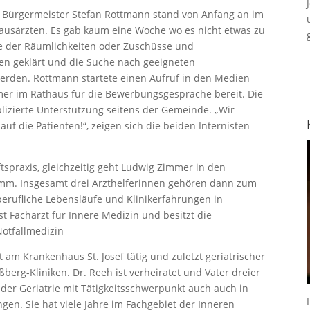
n: Bürgermeister Stefan Rottmann stand von Anfang an im
ausärzten. Es gab kaum eine Woche wo es nicht etwas zu
e der Räumlichkeiten oder Zuschüsse und
ten geklärt und die Suche nach geeigneten
erden. Rottmann startete einen Aufruf in den Medien
er im Rathaus für die Bewerbungsgespräche bereit. Die
lizierte Unterstützung seitens der Gemeinde. „Wir
f die Patienten!“, zeigen sich die beiden Internisten
spraxis, gleichzeitig geht Ludwig Zimmer in den
mm. Insgesamt drei Arzthelferinnen gehören dann zum
berufliche Lebensläufe und Klinikerfahrungen in
t Facharzt für Innere Medizin und besitzt die
Notfallmedizin
t am Krankenhaus St. Josef tätig und zuletzt geriatrischer
erg-Kliniken. Dr. Reeh ist verheiratet und Vater dreier
n der Geriatrie mit Tätigkeitsschwerpunkt auch auch in
ngen. Sie hat viele Jahre im Fachgebiet der Inneren