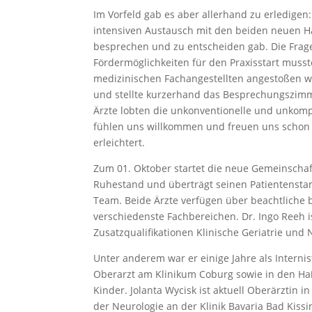
Im Vorfeld gab es aber allerhand zu erledige
intensiven Austausch mit den beiden neuen H
besprechen und zu entscheiden gab. Die Frag
Fördermöglichkeiten für den Praxisstart muss
medizinischen Fachangestellten angestoßen w
und stellte kurzerhand das Besprechungszimm
Ärzte lobten die unkonventionelle und unkomp
fühlen uns willkommen und freuen uns schon au
erleichtert.
Zum 01. Oktober startet die neue Gemeinschaft
Ruhestand und überträgt seinen Patientensta
Team. Beide Ärzte verfügen über beachtliche 
verschiedenste Fachbereichen. Dr. Ingo Reeh is
Zusatzqualifikationen Klinische Geriatrie und 
Unter anderem war er einige Jahre als Internis
Oberarzt am Klinikum Coburg sowie in den Haßb
Kinder. Jolanta Wycisk ist aktuell Oberärztin i
der Neurologie an der Klinik Bavaria Bad Kissi