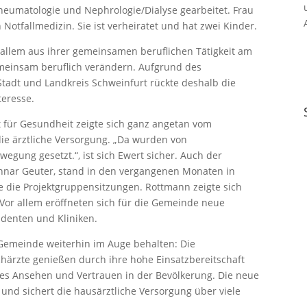
eumatologie und Nephrologie/Dialyse gearbeitet. Frau
n Notfallmedizin. Sie ist verheiratet und hat zwei Kinder.
or allem aus ihrer gemeinsamen beruflichen Tätigkeit am
emeinsam beruflich verändern. Aufgrund des
tadt und Landkreis Schweinfurt rückte deshalb die
teresse.
für Gesundheit zeigte sich ganz angetan vom
e ärztliche Versorgung. „Da wurden von
wegung gesetzt.“, ist sich Ewert sicher. Auch der
nnar Geuter, stand in den vergangenen Monaten in
 die Projektgruppensitzungen. Rottmann zeigte sich
 Vor allem eröffneten sich für die Gemeinde neue
denten und Kliniken.
 Gemeinde weiterhin im Auge behalten: Die
härzte genießen durch ihre hohe Einsatzbereitschaft
s Ansehen und Vertrauen in der Bevölkerung. Die neue
und sichert die hausärztliche Versorgung über viele