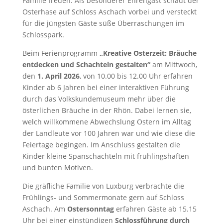
Familie freuen. Als besonderer Ehrengast schaut der
Osterhase auf Schloss Aschach vorbei und versteckt
für die jüngsten Gäste süße Überraschungen im
Schlosspark.
Beim Ferienprogramm
„Kreative Osterzeit: Bräuche
entdecken und Schachteln gestalten“
am Mittwoch,
den
1. April 2026
, von 10.00 bis 12.00 Uhr erfahren
Kinder ab 6 Jahren bei einer interaktiven Führung
durch das Volkskundemuseum mehr über die
österlichen Bräuche in der Rhön. Dabei lernen sie,
welch willkommene Abwechslung Ostern im Alltag
der Landleute vor 100 Jahren war und wie diese die
Feiertage begingen. Im Anschluss gestalten die
Kinder kleine Spanschachteln mit frühlingshaften
und bunten Motiven.
Die gräfliche Familie von Luxburg verbrachte die
Frühlings- und Sommermonate gern auf Schloss
Aschach. Am
Ostersonntag
erfahren Gäste ab 15.15
Uhr bei einer einstündigen
Schlossführung durch