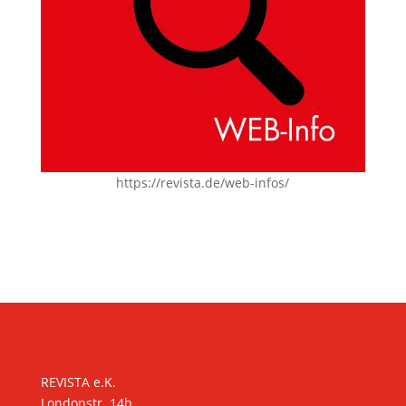
https://revista.de/web-infos/
KONTAKT
REVISTA e.K.
Londonstr. 14b