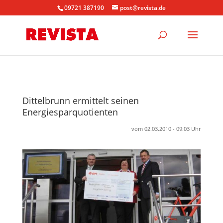
09721 387190
post@revista.de
Dittelbrunn ermittelt seinen
Energiesparquotienten
vom 02.03.2010 - 09:03 Uhr