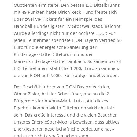
Quotienten ermittelte. Den besten E.Q Dittelbrunns
mit 49 Punkten hatte Ulrich Reck – und freute sich
über zwei VIP-Tickets für ein Heimspiel des
Handball-Bundesligisten TV Grosswallstadt. Belohnt
wurde allerdings nicht nur der höchste „E.Q“: Für
jeden Teilnehmer spendete E.ON Bayern Vertrieb 50
Euro für die energetische Sanierung der
Kindertagesstätte Dittelbrunn und der
Marienkindertagesstätte Hambach. So kamen bei 24
E.Q-Teilnehmern stattliche 1.200,- Euro zusammen,
die von E.ON auf 2.000,- Euro aufgerundet wurden.
Der Geschäftsführer von E.ON Bayern Vertrieb,
Otmar Zisler, bei der Scheckübergabe an die 2.
Bürgermeisterin Anna-Maria Lutz: „Auf dieses
Ergebnis können wir in Dittelbrunn wirklich stolz
sein. Das große Interesse und die vielen Besucher
unseres EnergieSpar-Mobils beweisen, dass aktives
Energiesparen gesellschaftliche Bedeutung hat –
und auch richtig Spaß machen kann.“