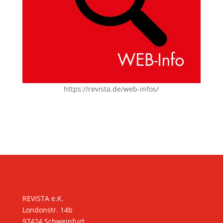
https://revista.de/web-infos/
KONTAKT
REVISTA e.K.
Londonstr. 14b
97424 Schweinfurt