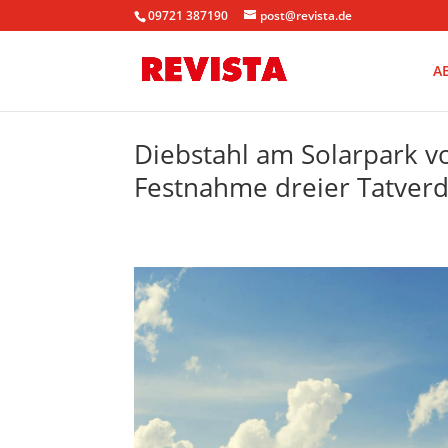
09721 387190
post@revista.de
A
Diebstahl am Solarpark vo
Festnahme dreier Tatverd