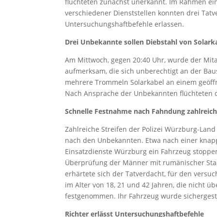
flüchteten zunächst unerkannt. Im Rahmen ein
verschiedener Dienststellen konnten drei Tat
Untersuchungshaftbefehle erlassen.
Drei Unbekannte sollen Diebstahl von Solark
Am Mittwoch, gegen 20:40 Uhr, wurde der Mitar
aufmerksam, die sich unberechtigt an der Baus
mehrere Trommeln Solarkabel an einem geöffn
Nach Ansprache der Unbekannten flüchteten d
Schnelle Festnahme nach Fahndung zahlreiche
Zahlreiche Streifen der Polizei Würzburg-Land
nach den Unbekannten. Etwa nach einer knappe
Einsatzdienste Würzburg ein Fahrzeug stoppen
Überprüfung der Männer mit rumänischer Staa
erhärtete sich der Tatverdacht, für den versuc
im Alter von 18, 21 und 42 Jahren, die nicht 
festgenommen. Ihr Fahrzeug wurde sichergeste
Richter erlässt Untersuchungshaftbefehle