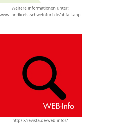
Weitere Informationen unter:
www.landkreis-schweinfurt.de/abfall-app
https://revista.de/web-infos/