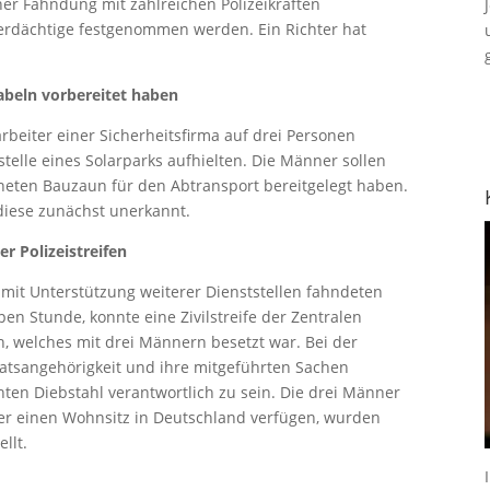
er Fahndung mit zahlreichen Polizeikräften
verdächtige festgenommen werden. Ein Richter hat
abeln vorbereitet haben
beiter einer Sicherheitsfirma auf drei Personen
telle eines Solarparks aufhielten. Die Männer sollen
eten Bauzaun für den Abtransport bereitgelegt haben.
iese zunächst unerkannt.
r Polizeistreifen
 mit Unterstützung weiterer Dienststellen fahndeten
n Stunde, konnte eine Zivilstreife der Zentralen
, welches mit drei Männern besetzt war. Bei der
tsangehörigkeit und ihre mitgeführten Sachen
hten Diebstahl verantwortlich zu sein. Die drei Männer
über einen Wohnsitz in Deutschland verfügen, wurden
llt.