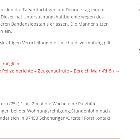
wurden die Tatverdächtigen am Donnerstag einem
. Dieser hat Untersuchungshaftbefehle wegen des
eren Bandensiebstahls erlassen. Die Männer sitzen
n ein.
tskräftigen Verurteilung die Unschuldsvermutung gilt.
g möglich
e Polizeiberichte – Zeugenaufrufe – Bereich Main-Rhön
→
rn (75+) 1 bis 2 mal die Woche eine Putzhilfe.
lungen bei der Wohnungsreinigung.Stundenlohn nach
ndet sich in 97453 Schonungen/Ortsteil ForstKontakt: