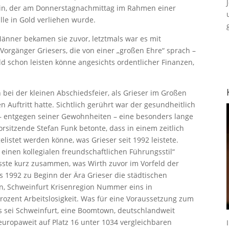
in, der am Donnerstagnachmittag im Rahmen einer
le in Gold verliehen wurde.
änner bekamen sie zuvor, letztmals war es mit
Vorgänger Griesers, die von einer „großen Ehre“ sprach –
old schon leisten könne angesichts ordentlicher Finanzen,
bei der kleinen Abschiedsfeier, als Grieser im Großen
n Auftritt hatte. Sichtlich gerührt war der gesundheitlich
 – entgegen seiner Gewohnheiten – eine besonders lange
rsitzende Stefan Funk betonte, dass in einem zeitlich
listet werden könne, was Grieser seit 1992 leistete.
nd einen kollegialen freundschaftlichen Führungsstil“
asste kurz zusammen, was Wirth zuvor im Vorfeld der
s 1992 zu Beginn der Ära Grieser die städtischen
en, Schweinfurt Krisenregion Nummer eins in
rozent Arbeitslosigkeit. Was für eine Voraussetzung zum
 sei Schweinfurt, eine Boomtown, deutschlandweit
uropaweit auf Platz 16 unter 1034 vergleichbaren