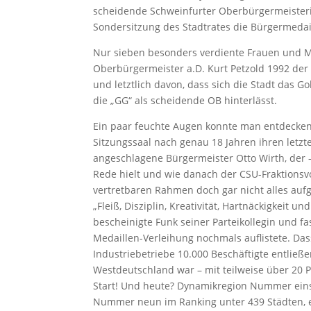
scheidende Schweinfurter Oberbürgermeister
Sondersitzung des Stadtrates die Bürgermedail
Nur sieben besonders verdiente Frauen und M
Oberbürgermeister a.D. Kurt Petzold 1992 der 
und letztlich davon, dass sich die Stadt das G
die „GG“ als scheidende OB hinterlässt.
Ein paar feuchte Augen konnte man entdecken 
Sitzungssaal nach genau 18 Jahren ihren letzte
angeschlagene Bürgermeister Otto Wirth, der
Rede hielt und wie danach der CSU-Fraktionsvo
vertretbaren Rahmen doch gar nicht alles aufge
„Fleiß, Disziplin, Kreativität, Hartnäckigkeit u
bescheinigte Funk seiner Parteikollegin und f
Medaillen-Verleihung nochmals auflistete. Das
Industriebetriebe 10.000 Beschäftigte entließ
Westdeutschland war – mit teilweise über 20 P
Start! Und heute? Dynamikregion Nummer eins
Nummer neun im Ranking unter 439 Städten, e