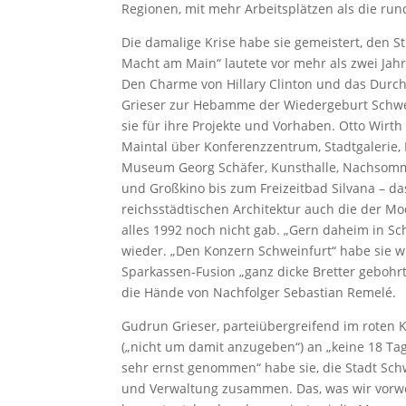
Regionen, mit mehr Arbeitsplätzen als die ru
Die damalige Krise habe sie gemeistert, den S
Macht am Main“ lautete vor mehr als zwei Jahr
Den Charme von Hillary Clinton und das Dur
Grieser zur Hebamme der Wiedergeburt Schwei
sie für ihre Projekte und Vorhaben. Otto Wirth
Maintal über Konferenzzentrum, Stadtgalerie,
Museum Georg Schäfer, Kunsthalle, Nachsommer
und Großkino bis zum Freizeitbad Silvana – da
reichsstädtischen Architektur auch die der Mo
alles 1992 noch nicht gab. „Gern daheim in Sc
wieder. „Den Konzern Schweinfurt“ habe sie wir
Sparkassen-Fusion „ganz dicke Bretter gebohr
die Hände von Nachfolger Sebastian Remelé.
Gudrun Grieser, parteiübergreifend im roten 
(„nicht um damit anzugeben“) an „keine 18 Tag
sehr ernst genommen“ habe sie, die Stadt Sch
und Verwaltung zusammen. Das, was wir vorwei