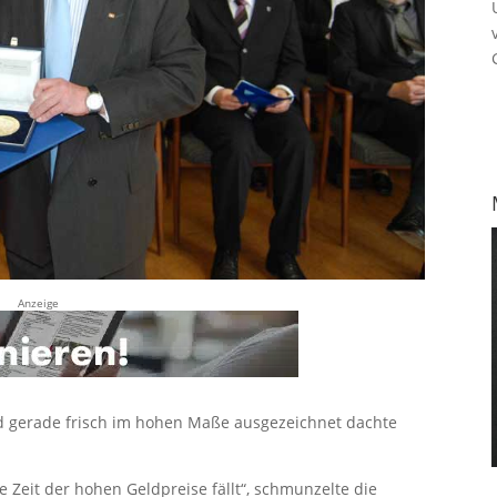
Anzeige
d gerade frisch im hohen Maße ausgezeichnet dachte
ie Zeit der hohen Geldpreise fällt“, schmunzelte die