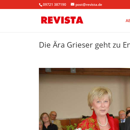
09721 387190
post@revista.de
A
Die Ära Grieser geht zu E