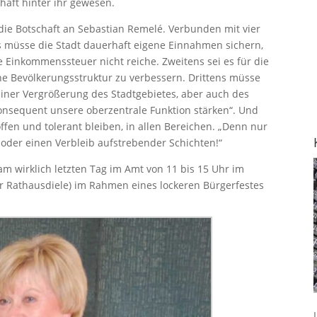
haft hinter ihr gewesen.
ich die Botschaft an Sebastian Remelé. Verbunden mit vier
ns müsse die Stadt dauerhaft eigene Einnahmen sichern,
 Einkommenssteuer nicht reiche. Zweitens sei es für die
he Bevölkerungsstruktur zu verbessern. Drittens müsse
ner Vergrößerung des Stadtgebietes, aber auch des
konsequent unsere oberzentrale Funktion stärken“. Und
ffen und tolerant bleiben, in allen Bereichen. „Denn nur
 oder einen Verbleib aufstrebender Schichten!“
m wirklich letzten Tag im Amt von 11 bis 15 Uhr im
r Rathausdiele) im Rahmen eines lockeren Bürgerfestes