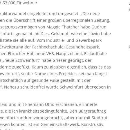
nd 53.000 Einwohner.
trukturwandel eingeleitet und umgesetzt. „Die neue
en die Überschrift einer großen überregionalen Zeitung.
chsetzungsvermögen von Maggie Thatcher habe Gudrun
nfurts gemacht, hieß es. Gekämpft wie eine Löwin habe
 listete sie alle auf. Vom Industrie- und Gewerbepark
 Erweiterung der Fachhochschule, Gesundheitspark,
, Ebracher Hof, neue VHS, Hauptzollamt, Eislaufhalle
s „neue Schweinfurt“ habe Grieser geprägt, der
derne zugefügt. Kaum zu glauben eigentlich, dass es das
hweinfurt“, so der Name eines Projektes, sei man längst
tschaftlich auf gesunde Füße gestellt, mit der
t“. Nahezu schuldenfrei würde Schweinfurt übergeben in
Kleid und mit Ehemann Utho erschienen, erinnerte
e, die ich krankheitsbedingt fehlte. Den Bürgerauftrag
weinfurt rundum vorangebracht, „aber nur mit Stadtrat
sen können, ist ein Gemeinschaftswerk. Konstruktiv,