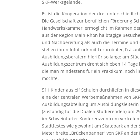
SKF-Werksgelände.
Es ist die Kooperation der drei unterschiedl
Die Gesellschaft zur beruflichen Förderung Sc
Handwerkskammer, ermöglicht im Rahmen der B
aus der Region Main-Rhön halbtägige Besuche b
und Nachbereitung als auch die Termine und
stellen ihren Infotruck mit Lernroboter, Fräsa
Ausbildungsberatern hierfür so lange am Stüc
Ausbildungszentrum dreht sich eben 14 Tage l
die man mindestens für ein Praktikum, noch l
möchte.
511 Kinder aus elf Schulen durchliefen in di
eine der zentralen Werbemaßnahmen von SKF fü
Ausbildungsabteilung um Ausbildungsleiteri
(zuständig für die Dualen Studierenden) am 2
im Schweinfurter Konferenzzentrum vertrete
Stadtfestes wie gewohnt am Skatepark an der S
Meter breite „Brückenbanner“ von SKF an de