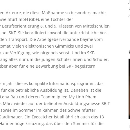
ichen Akteure, die diese Maßnahme so besonders macht:
hweinfurt mbH (GbF), eine Tochter der
erufsorientierung 8. und 9. Klassen von Mittelschulen
ei SKF. Sie koordiniert sowohl die unterrichtliche Vor-
 den Transport. Die Arbeitgeberverbände bayme vbm
utomat, vielen elektronischen Gimmicks und zwei
k zur Verfügung, wie nirgends sonst. Und im SKF-
ang alles nur um die jungen Schülerinnen und Schüler,
ieber aber für eine Bewerbung bei SKF begeistern
esem Jahr dieses kompakte Informationsprogramm, das
r die betriebliche Ausbildung ist. Daneben ist die
n Lena Rau und deren Teammitglied My Linh Pham
9. März wieder auf der beliebten Ausbildungsmesse SBIT
n sowie im Sommer im Rahmen des Schweinfurter
tadtmauer. Ein Eyecatcher ist alljährlich auch das 13
r Hahnenhügelkreuzung, das über den Sommer für die