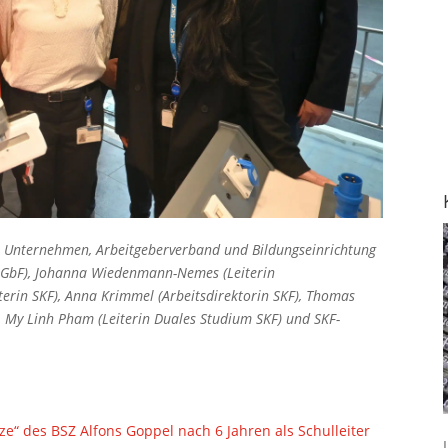
n Unternehmen, Arbeitgeberverband und Bildungseinrichtung
rin GbF), Johanna Wiedenmann-Nemes (Leiterin
terin SKF), Anna Krimmel (Arbeitsdirektorin SKF), Thomas
 My Linh Pham (Leiterin Duales Studium SKF) und SKF-
ze“ des BSZ Alfons Goppel nach 6 Jahren als Schulleiter