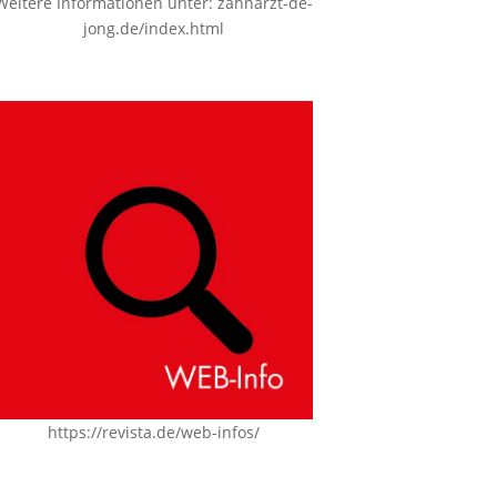
Weitere Informationen unter:
zahnarzt-de-
jong.de/index.html
https://revista.de/web-infos/