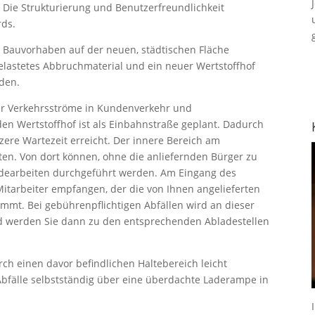
 Die Strukturierung und Benutzerfreundlichkeit
rds.
Bauvorhaben auf der neuen, städtischen Fläche
belastetes Abbruchmaterial und ein neuer Wertstoffhof
den.
er Verkehrsströme in Kundenverkehr und
en Wertstoffhof ist als Einbahnstraße geplant. Dadurch
zere Wartezeit erreicht. Der innere Bereich am
ten. Von dort können, ohne die anliefernden Bürger zu
adearbeiten durchgeführt werden. Am Eingang des
itarbeiter empfangen, der die von Ihnen angelieferten
immt. Bei gebührenpflichtigen Abfällen wird an dieser
ßend werden Sie dann zu den entsprechenden Abladestellen
rch einen davor befindlichen Haltebereich leicht
Abfälle selbstständig über eine überdachte Laderampe in