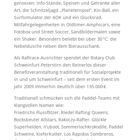
genossen: Info-Stände, Speisen und Getränke aller
Art, die Schnitzeljagd „Planetenspiel“, Kin-Ball, ein
Surfsimulator der AOK und ein Glücksrad,
Mitfahrgelegenheiten in Oldtimer-Amphicars, eine
Fotobox und Street Soccer, Sandbildermalen sowie
ein Shaker. Besonders beliebt bei über 30 °C: die
Nebeldusche neben dem Bierausschank.
Als Raftrace-Ausrichter spendet der Rotary Club
Schweinfurt-Peterstirn den Reinerlös dieser
Benefizveranstaltung traditionell für Sozialprojekte
in und um Schweinfurt – seit dem ersten Event im
Jahr 2009 immerhin deutlich über 135.000 €.
Traditionell schmücken sich die Paddel-Teams mit
klangvollen Namen wie:
Friedrichs Flussflitzer, Riedel Rafting Queens,
Bocksbeutel Allstars, Rakoczy-Rafter, Glöckle
Superhelden, n’uboot, Sommerlochkrokodile, Paddel
Schweine, KieferKutter, Los Rapidos Sombreros,