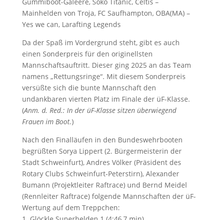
Gummiboot-Galeere, Soko Titanic, Celtis –
Mainhelden von Troja, FC Saufhampton, OBA(MA) –
Yes we can, Larafting Legends
Da der Spaß im Vordergrund steht, gibt es auch
einen Sonderpreis für den originellsten
Mannschaftsauftritt. Dieser ging 2025 an das Team
namens „Rettungsringe“. Mit diesem Sonderpreis
versüßte sich die bunte Mannschaft den
undankbaren vierten Platz im Finale der üF-Klasse.
(
Anm. d. Red.: In der üF-Klasse sitzen überwiegend
Frauen im Boot.
)
Nach den Finalläufen in den Bundeswehrbooten
begrüßten Sorya Lippert (2. Bürgermeisterin der
Stadt Schweinfurt), Andres Völker (Präsident des
Rotary Clubs Schweinfurt-Peterstirn), Alexander
Bumann (Projektleiter Raftrace) und Bernd Meidel
(Rennleiter Raftrace) folgende Mannschaften der üF-
Wertung auf dem Treppchen:
1. Glöckle Superhelden 1 (4:46,7 min)