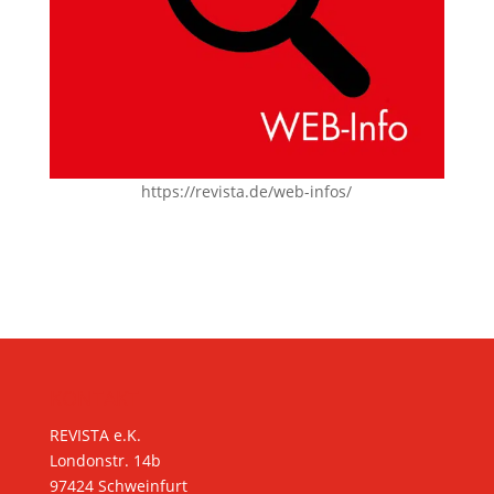
https://revista.de/web-infos/
KONTAKT
REVISTA e.K.
Londonstr. 14b
97424 Schweinfurt