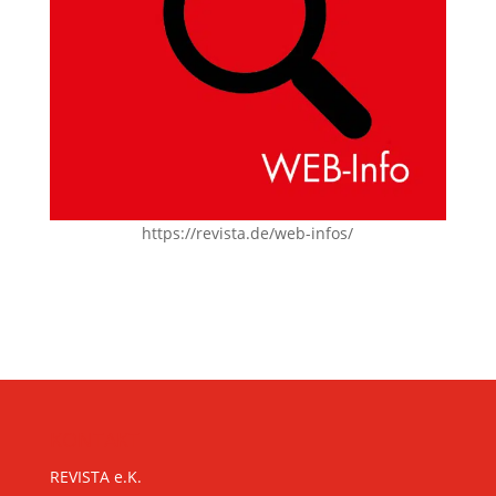
https://revista.de/web-infos/
KONTAKT
REVISTA e.K.