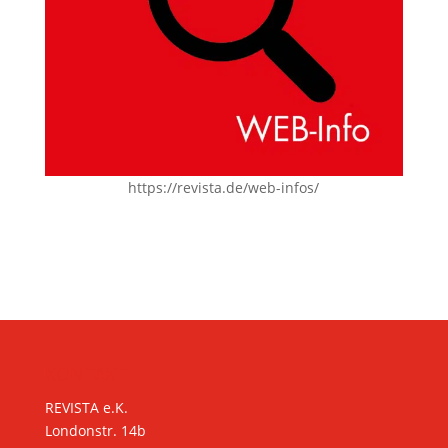
https://revista.de/web-infos/
KONTAKT
REVISTA e.K.
Londonstr. 14b