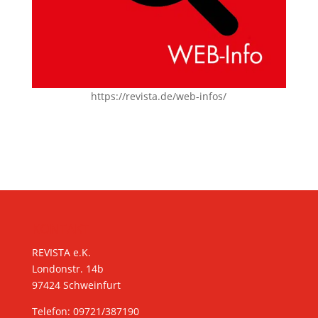
https://revista.de/web-infos/
KONTAKT
REVISTA e.K.
Londonstr. 14b
97424 Schweinfurt
Telefon: 09721/387190