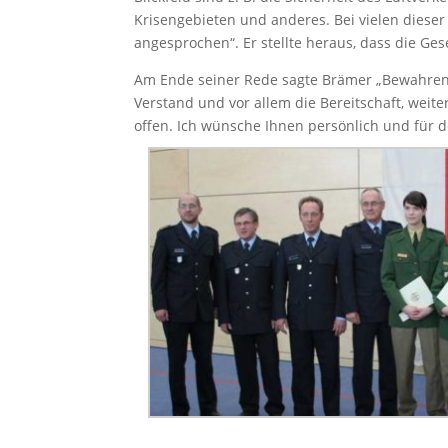
Krisengebieten und anderes. Bei vielen dieser
angesprochen“. Er stellte heraus, dass die Ge
Am Ende seiner Rede sagte Brämer „Bewahren S
Verstand und vor allem die Bereitschaft, weit
offen. Ich wünsche Ihnen persönlich und für d