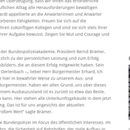
sten Überzeugung, dass wir Ihnen das erforderliche
flichen Alltag alle Herausforderungen bewältigen
ardt appellierte an die Anwärterinnen und Anwärter
orbenen Fähigkeiten. Freuen Sie sich auf die
en zukünftigen Kollegen und sind sie sich stets Ihrer
rer Aufgabe bewusst. Zeigen Sie Mut und Courage und
nt der Bundespolizeiakademie, Präsident Bernd Brämer,
lich zu der persönlichen Leistung und zum Erfolg.
bildern, die an diesem Erfolg mitgewirkt haben. Sein
Oerlenbach –„ lieber Herr Bürgermeister Erhard, ich
 hier in bewährter Weise zu unserem Aus- und
ürgermeister, haben wir allen Grund, uns über dieses
inem Ausbauzustand ist es zurzeit so etwa das Beste,
kann. Hier stehen alle Unterkunftsgebäude in dem jetzt
g. Das ist für uns angesichts der aktuellen
großem Wert“ sagte Brämer.
e Bundespolizei im Focus des öffentlichen Interesses. Im
ehrs, die Sicherheit auf Bahnhöfen, der zivile Aufbau in