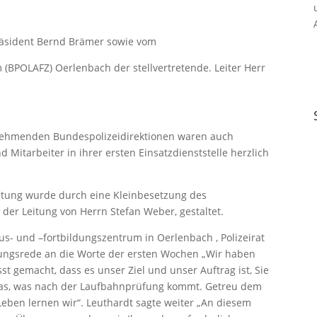
räsident Bernd Brämer sowie vom
(BPOLAFZ) Oerlenbach der stellvertretende. Leiter Herr
fnehmenden Bundespolizeidirektionen waren auch
itarbeiter in ihrer ersten Einsatzdienststelle herzlich
ltung wurde durch eine Kleinbesetzung des
der Leitung von Herrn Stefan Weber, gestaltet.
us- und –fortbildungszentrum in Oerlenbach , Polizeirat
ßungsrede an die Worte der ersten Wochen „Wir haben
t gemacht, dass es unser Ziel und unser Auftrag ist, Sie
 das, was nach der Laufbahnprüfung kommt. Getreu dem
 Leben lernen wir“. Leuthardt sagte weiter „An diesem