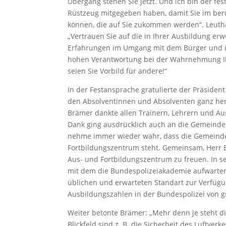
Übergang stehen Sie jetzt. Und ich bin der fe
Rüstzeug mitgegeben haben, damit Sie im beru
können, die auf Sie zukommen werden“. Leuth
„Vertrauen Sie auf die in Ihrer Ausbildung erw
Erfahrungen im Umgang mit dem Bürger und ihr
hohen Verantwortung bei der Wahrnehmung Ih
seien Sie Vorbild für andere!“
In der Festansprache gratulierte der Präside
den Absolventinnen und Absolventen ganz herz
Brämer dankte allen Trainern, Lehrern und Aus
Dank ging ausdrücklich auch an die Gemeinde 
nehme immer wieder wahr, dass die Gemeinde
Fortbildungszentrum steht. Gemeinsam, Herr B
Aus- und Fortbildungszentrum zu freuen. In se
mit dem die Bundespolizeiakademie aufwarten 
üblichen und erwarteten Standart zur Verfügun
Ausbildungszahlen in der Bundespolizei von 
Weiter betonte Brämer: „Mehr denn je steht di
Blickfeld sind z. B. die Sicherheit des Luftverk