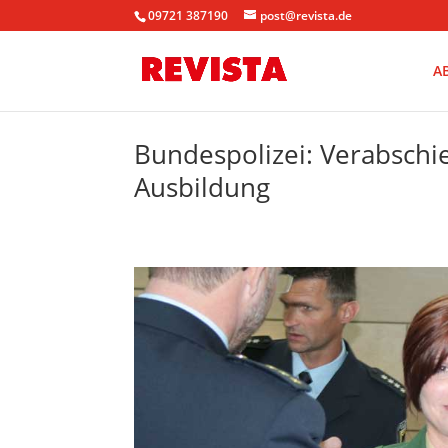
09721 387190
post@revista.de
A
Bundespolizei: Verabschi
Ausbildung