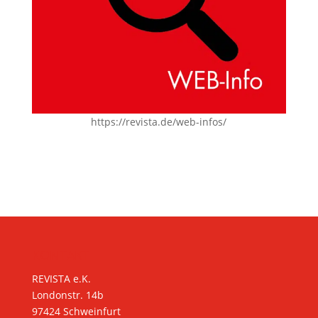
https://revista.de/web-infos/
KONTAKT
REVISTA e.K.
Londonstr. 14b
97424 Schweinfurt