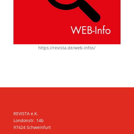
https://revista.de/web-infos/
KONTAKT
REVISTA e.K.
Londonstr. 14b
97424 Schweinfurt