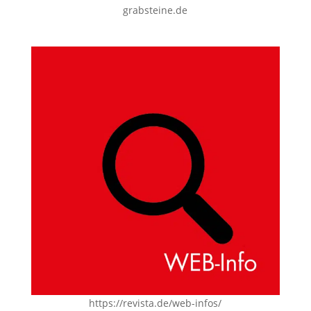
grabsteine.de
https://revista.de/web-infos/