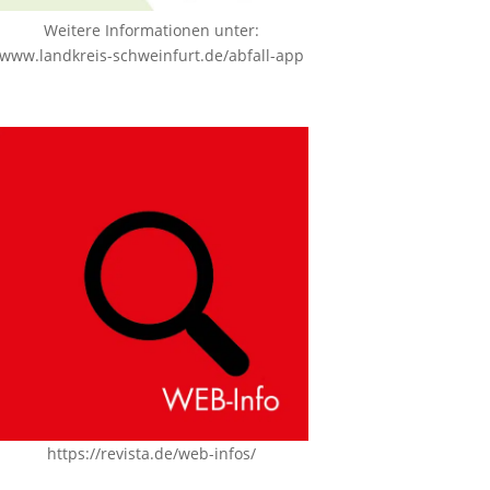
Weitere Informationen unter:
www.landkreis-schweinfurt.de/abfall-app
https://revista.de/web-infos/