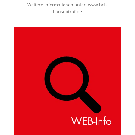
Weitere Informationen unter:
www.brk-
hausnotruf.de