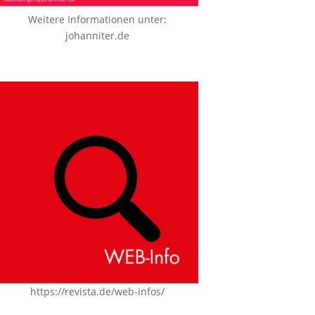
Weitere Informationen unter:
johanniter.de
https://revista.de/web-infos/