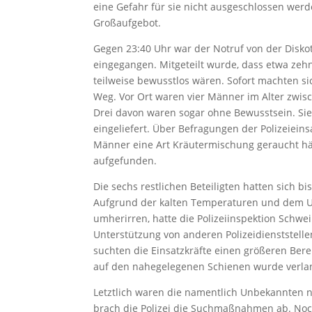
eine Gefahr für sie nicht ausgeschlossen werd
Großaufgebot.
Gegen 23:40 Uhr war der Notruf von der Diskoth
eingegangen. Mitgeteilt wurde, dass etwa ze
teilweise bewusstlos wären. Sofort machten s
Weg. Vor Ort waren vier Männer im Alter zwis
Drei davon waren sogar ohne Bewusstsein. S
eingeliefert. Über Befragungen der Polizeieins
Männer eine Art Kräutermischung geraucht hä
aufgefunden.
Die sechs restlichen Beteiligten hatten sich bi
Aufgrund der kalten Temperaturen und dem Um
umherirren, hatte die Polizeiinspektion Schwe
Unterstützung von anderen Polizeidienststell
suchten die Einsatzkräfte einen größeren Ber
auf den nahegelegenen Schienen wurde verla
Letztlich waren die namentlich Unbekannten
brach die Polizei die Suchmaßnahmen ab. Noc