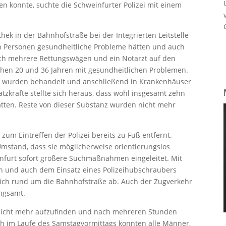
en konnte, suchte die Schweinfurter Polizei mit einem
ek in der Bahnhofstraße bei der Integrierten Leitstelle
hn Personen gesundheitliche Probleme hätten und auch
ich mehrere Rettungswägen und ein Notarzt auf den
chen 20 und 36 Jahren mit gesundheitlichen Problemen.
ie wurden behandelt und anschließend in Krankenhäuser
atzkräfte stellte sich heraus, dass wohl insgesamt zehn
tten. Reste von dieser Substanz wurden nicht mehr
s zum Eintreffen der Polizei bereits zu Fuß entfernt.
stand, dass sie möglicherweise orientierungslos
infurt sofort größere Suchmaßnahmen eingeleitet. Mit
en und auch dem Einsatz eines Polizeihubschraubers
eich rund um die Bahnhofstraße ab. Auch der Zugverkehr
ngsamt.
 nicht mehr aufzufinden und nach mehreren Stunden
h im Laufe des Samstagvormittags konnten alle Männer,