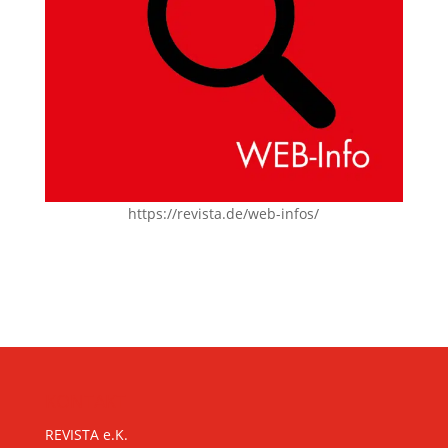
https://revista.de/web-infos/
KONTAKT
REVISTA e.K.