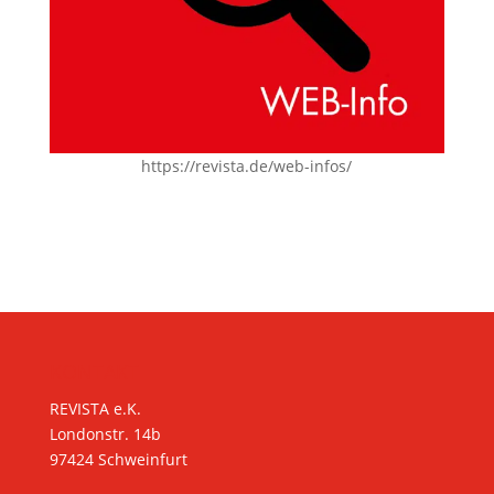
https://revista.de/web-infos/
KONTAKT
REVISTA e.K.
Londonstr. 14b
97424 Schweinfurt