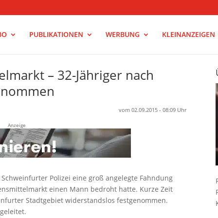
BO
PUBLIKATIONEN
WERBUNG
KLEINANZEIGEN
lmarkt – 32-Jähriger nach
tgenommen
vom 02.09.2015 - 08:09 Uhr
Anzeige
 Schweinfurter Polizei eine groß angelegte Fahndung
ensmittelmarkt einen Mann bedroht hatte. Kurze Zeit
infurter Stadtgebiet widerstandslos festgenommen.
eleitet.