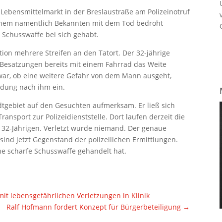
 Lebensmittelmarkt in der Breslaustraße am Polizeinotruf
 einem namentlich Bekannten mit dem Tod bedroht
Schusswaffe bei sich gehabt.
ktion mehrere Streifen an den Tatort. Der 32-jährige
n Besatzungen bereits mit einem Fahrrad das Weite
war, ob eine weitere Gefahr von dem Mann ausgeht,
hndung nach ihm ein.
dtgebiet auf den Gesuchten aufmerksam. Er ließ sich
ansport zur Polizeidienststelle. Dort laufen derzeit die
32-Jährigen. Verletzt wurde niemand. Der genaue
ind jetzt Gegenstand der polizeilichen Ermittlungen.
ine scharfe Schusswaffe gehandelt hat.
 mit lebensgefährlichen Verletzungen in Klinik
Ralf Hofmann fordert Konzept für Bürgerbeteiligung
→