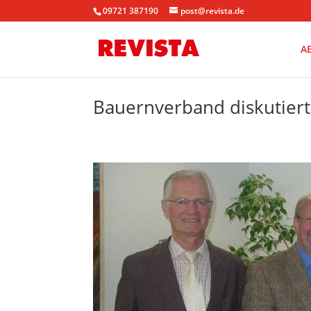
09721 387190
post@revista.de
A
Bauernverband diskutiert