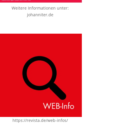
Weitere Informationen unter:
johanniter.de
https://revista.de/web-infos/