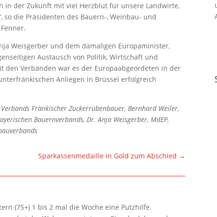
 in der Zukunft mit viel Herzblut für unsere Landwirte,
, so die Präsidenten des Bauern-, Weinbau- und
 Fenner.
Anja Weisgerber und dem damaligen Europaminister,
enseitigen Austausch von Politik, Wirtschaft und
it den Verbänden war es der Europaabgeordeten in der
nterfränkischen Anliegen in Brüssel erfolgreich
des Verbands Fränkischer Zuckerrübenbauer, Bernhard Weiler,
Bayerischen Bauernverbands, Dr. Anja Weisgerber, MdEP,
nbauverbands
Sparkassenmedaille in Gold zum Abschied
→
rn (75+) 1 bis 2 mal die Woche eine Putzhilfe.