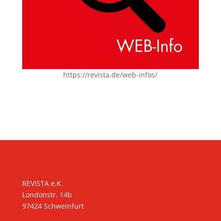
https://revista.de/web-infos/
KONTAKT
REVISTA e.K.
Londonstr. 14b
97424 Schweinfurt