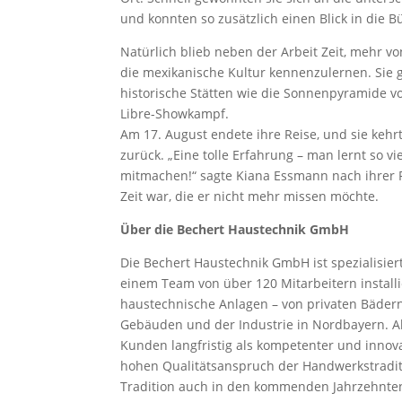
und konnten so zusätzlich einen Blick in die B
Natürlich blieb neben der Arbeit Zeit, mehr v
die mexikanische Kultur kennenzulernen. Sie g
historische Stätten wie die Sonnenpyramide vo
Libre-Showkampf.
Am 17. August endete ihre Reise, und sie keh
zurück. „Eine tolle Erfahrung – man lernt so v
mitmachen!“ sagte Kiana Essmann nach ihrer R
Zeit war, die er nicht mehr missen möchte.
Über die Bechert Haustechnik GmbH
Die Bechert Haustechnik GmbH ist spezialisier
einem Team von über 120 Mitarbeitern install
haustechnische Anlagen – von privaten Bädern
Gebäuden und der Industrie in Nordbayern. A
Kunden langfristig als kompetenter und innova
hohen Qualitätsanspruch der Handwerkstraditio
Tradition auch in den kommenden Jahrzehnten 