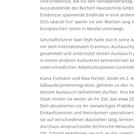
sind Erlebnisse, die für den Handwerkeralltag
Auszubildende der Bechert Haustechnik GmbH
Erlebnisse spannende Einblicke in eine ander
Dich überall hin“ waren sie vier Wochen lan
Europäischen Union in Mexiko unterwegs.
Geschäftsführer Axel Feyh hatte durch seine A
mit dem internationalen Erasmus+ Austausch
gesammelt und unterstützt diesen Austausch ge
in einem anderen Kulturkreis kennenlernen k
unterschiedlichen Arbeitssituationen zurecht
Kiana Essmann und Max Förster, beide im 2. A
Gebäudesystemintegration, gehören zu den nu
diesem Austausch teilnehmen durften. Ihre Re
Stadt reisten sie weiter an ihr Ziel, das etwa
Dort absolvierten sie ihr vierwöchiges Prakt
Einkaufszentren und Reinräumen spezialisier
sie auf verschiedenen Baustellen tätig, lernt
durchaus anspruchsvolle technische Herausfor
Ort. Schnell gewöhnten sie sich an die untersc