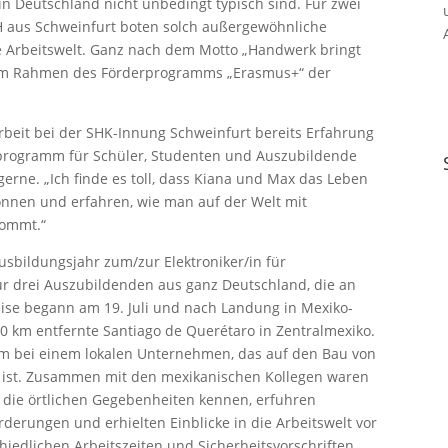
 in Deutschland nicht unbedingt typisch sind. Für zwei
 aus Schweinfurt boten solch außergewöhnliche
e Arbeitswelt. Ganz nach dem Motto „Handwerk bringt
g im Rahmen des Förderprogramms „Erasmus+“ der
rbeit bei der SHK-Innung Schweinfurt bereits Erfahrung
programm für Schüler, Studenten und Auszubildende
rne. „Ich finde es toll, dass Kiana und Max das Leben
önnen und erfahren, wie man auf der Welt mit
kommt.“
usbildungsjahr zum/zur Elektroniker/in für
r drei Auszubildenden aus ganz Deutschland, die an
ise begann am 19. Juli und nach Landung in Mexiko-
 250 km entfernte Santiago de Querétaro in Zentralmexiko.
ikum bei einem lokalen Unternehmen, das auf den Bau von
t ist. Zusammen mit den mexikanischen Kollegen waren
en die örtlichen Gegebenheiten kennen, erfuhren
derungen und erhielten Einblicke in die Arbeitswelt vor
hiedlichen Arbeitszeiten und Sicherheitsvorschriften