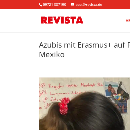
09721 387190
post@revista.de
A
Azubis mit Erasmus+ auf 
Mexiko