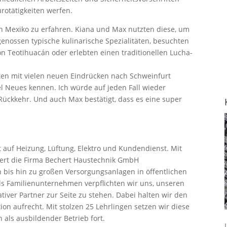
ürotätigkeiten werfen.
on Mexiko zu erfahren. Kiana und Max nutzten diese, um
enossen typische kulinarische Spezialitäten, besuchten
n Teotihuacán oder erlebten einen traditionellen Lucha-
rten mit vielen neuen Eindrücken nach Schweinfurt
iel Neues kennen. Ich würde auf jeden Fall wieder
ückkehr. Und auch Max bestätigt, dass es eine super
t auf Heizung, Lüftung, Elektro und Kundendienst. Mit
iert die Firma Bechert Haustechnik GmbH
 bis hin zu großen Versorgungsanlagen in öffentlichen
ls Familienunternehmen verpflichten wir uns, unseren
tiver Partner zur Seite zu stehen. Dabei halten wir den
n aufrecht. Mit stolzen 25 Lehrlingen setzen wir diese
als ausbildender Betrieb fort.