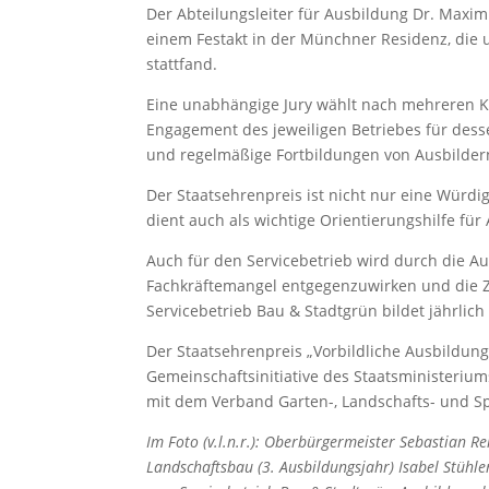
Der Abteilungsleiter für Ausbildung Dr. Maxim
einem Festakt in der Münchner Residenz, die 
stattfand.
Eine unabhängige Jury wählt nach mehreren Kr
Engagement des jeweiligen Betriebes für des
und regelmäßige Fortbildungen von Ausbilde
Der Staatsehrenpreis ist nicht nur eine Würd
dient auch als wichtige Orientierungshilfe fü
Auch für den Servicebetrieb wird durch die A
Fachkräftemangel entgegenzuwirken und die Zu
Servicebetrieb Bau & Stadtgrün bildet jährlich
Der Staatsehrenpreis „Vorbildliche Ausbildung
Gemeinschaftsinitiative des Staatsministeriu
mit dem Verband Garten-, Landschafts- und Sp
Im Foto (v.l.n.r.): Oberbürgermeister Sebastian R
Landschaftsbau (3. Ausbildungsjahr) Isabel Stühle