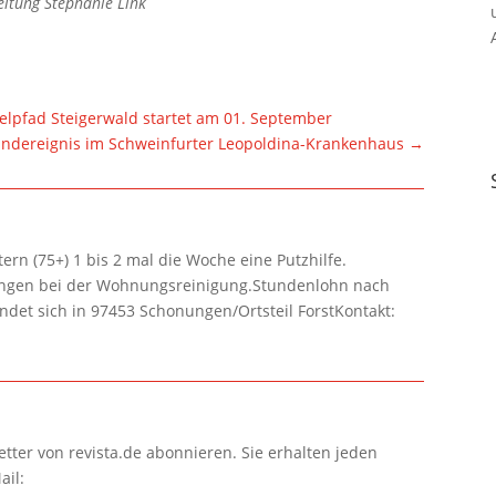
eitung Stephanie Link
elpfad Steigerwald startet am 01. September
andereignis im Schweinfurter Leopoldina-Krankenhaus
→
rn (75+) 1 bis 2 mal die Woche eine Putzhilfe.
lungen bei der Wohnungsreinigung.Stundenlohn nach
ndet sich in 97453 Schonungen/Ortsteil ForstKontakt:
tter von revista.de abonnieren. Sie erhalten jeden
ail: