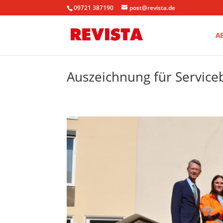
09721 387190
post@revista.de
A
Auszeichnung für Service