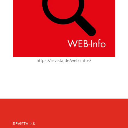
https://revista.de/web-infos/
KONTAKT
REVISTA e.K.