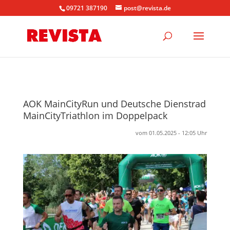
09721 387190
post@revista.de
AOK MainCityRun und Deutsche Dienstrad
MainCityTriathlon im Doppelpack
vom 01.05.2025 - 12:05 Uhr