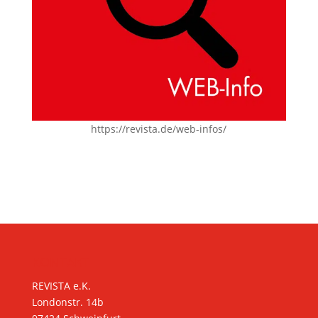
https://revista.de/web-infos/
KONTAKT
REVISTA e.K.
Londonstr. 14b