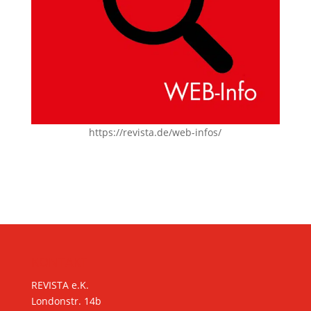
https://revista.de/web-infos/
KONTAKT
REVISTA e.K.
Londonstr. 14b