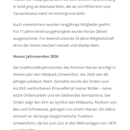
in Gold ging an Manuela Metz, die als Schriftführerin und
Tausendsassa meist im Hintergrund wirkt.
Auch vereinsintern wurden langjährige Mitglieder geehrt.
Für 11 Jahre Vereinszugehörigkeit wurde Florian Dittert
ausgezeichnet. Für beeindruckende 33 Jahre Mitgliedschaft
ehrte der Verein Norbert Heinelt und Marlies Behr.
Neuer Jahresorden 2026
Der traditionelle Jahresorden der Antöner Narren würdigt in
diesem Jahr den Wildpark Schweinfurt, der 2026 sein 60-
jähriges Jubiläum feiert. Gestaltet wurde der Orden vom
kürzlich verstorbenen Ehrenelferrat Heiner Müller
– seine
letzte Ordensarbeit und ein bleibendes Verm
ächtnis. Der
Orden zeigt den Elch als Symbol des Wildparks, flankiert von
Beo und Schneeeule, getragen von einem Narren. Ein Zebra
erinnert an die lange tiergärtnerische Tradition
Schweinfurts, die bis zum Zoo in den Wehranlagen von 1879
zurückreicht.