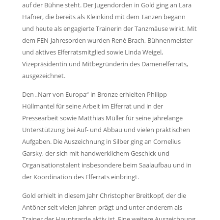
auf der Bühne steht. Der Jugendorden in Gold ging an Lara
Häfner, die bereits als Kleinkind mit dem Tanzen begann
und heute als engagierte Trainerin der Tanzmäuse wirkt. Mit
dem FEN-Jahresorden wurden René Brach, Bühnenmeister
und aktives Elferratsmitglied sowie Linda Weigel,
Vizepräsidentin und Mitbegründerin des Damenelferrats,
ausgezeichnet.
Den
„Narr von Europa“ in Bronze erhielten Philipp
H
üllmantel für seine Arbeit im Elferrat und in der
Pressearbeit sowie Matthias Müller für seine jahrelange
Unterstützung bei Auf- und Abbau und vielen praktischen
Aufgaben. Die Auszeichnung in Silber ging an Cornelius
Garsky, der sich mit handwerklichem Geschick und
Organisationstalent insbesondere beim Saalaufbau und in
der Koordination des Elferrats einbringt.
Gold erhielt in diesem Jahr Christopher Breitkopf, der die
Antöner seit vielen Jahren prägt und unter anderem als
Trainer der Hauptgarde aktiv ist. Eine weitere Auszeichnung