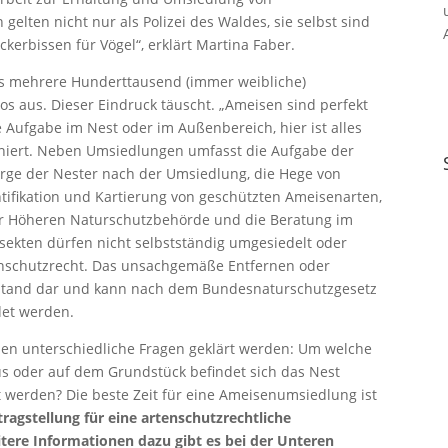
lten nicht nur als Polizei des Waldes, sie selbst sind
kerbissen für Vögel“, erklärt Martina Faber.
das mehrere Hunderttausend (immer weibliche)
s aus. Dieser Eindruck täuscht. „Ameisen sind perfekt
e Aufgabe im Nest oder im Außenbereich, hier ist alles
ziniert. Neben Umsiedlungen umfasst die Aufgabe der
ge der Nester nach der Umsiedlung, die Hege von
tifikation und Kartierung von geschützten Ameisenarten,
der Höheren Naturschutzbehörde und die Beratung im
ekten dürfen nicht selbstständig umgesiedelt oder
tenschutzrecht. Das unsachgemäße Entfernen oder
tbestand dar und kann nach dem Bundesnaturschutzgesetz
det werden.
sen unterschiedliche Fragen geklärt werden: Um welche
s oder auf dem Grundstück befindet sich das Nest
t werden? Die beste Zeit für eine Ameisenumsiedlung ist
tragstellung für eine artenschutzrechtliche
re Informationen dazu gibt es bei der Unteren