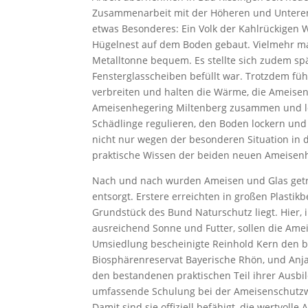
Zusammenarbeit mit der Höheren und Unteren 
etwas Besonderes: Ein Volk der Kahlrückigen 
Hügelnest auf dem Boden gebaut. Vielmehr mac
Metalltonne bequem. Es stellte sich zudem spä
Fensterglasscheiben befüllt war. Trotzdem fühl
verbreiten und halten die Wärme, die Ameisen
Ameisenhegering Miltenberg zusammen und lob
Schädlinge regulieren, den Boden lockern und
nicht nur wegen der besonderen Situation in d
praktische Wissen der beiden neuen Ameisen
Nach und nach wurden Ameisen und Glas getr
entsorgt. Erstere erreichten in großen Plasti
Grundstück des Bund Naturschutz liegt. Hier,
ausreichend Sonne und Futter, sollen die Am
Umsiedlung bescheinigte Reinhold Kern den 
Biosphärenreservat Bayerische Rhön, und Anja
den bestandenen praktischen Teil ihrer Ausbil
umfassende Schulung bei der Ameisenschutzwar
Damit sind sie offiziell befähigt, die wertvoll