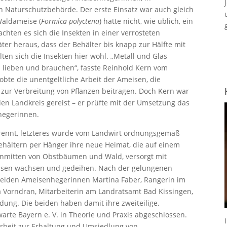
Naturschutzbehörde. Der erste Einsatz war auch gleich
Waldameise (
Formica polyctena
) hatte nicht, wie üblich, ein
hten es sich die Insekten in einer verrosteten
ter heraus, dass der Behälter bis knapp zur Hälfte mit
ten sich die Insekten hier wohl. „Metall und Glas
 lieben und brauchen“, fasste Reinhold Kern vom
te die unentgeltliche Arbeit der Ameisen, die
 zur Verbreitung von Pflanzen beitragen. Doch Kern war
en Landkreis gereist – er prüfte mit der Umsetzung das
hegerinnen.
ennt, letzteres wurde vom Landwirt ordnungsgemäß
kbehältern per Hänger ihre neue Heimat, die auf einem
 inmitten von Obstbäumen und Wald, versorgt mit
eisen wachsen und gedeihen. Nach der gelungenen
beiden Ameisenhegerinnen Martina Faber, Rangerin im
 Vorndran, Mitarbeiterin am Landratsamt Bad Kissingen,
dung. Die beiden haben damit ihre zweiteilige,
te Bayern e. V. in Theorie und Praxis abgeschlossen.
e Arbeit zur Erhaltung und Umsiedlung von