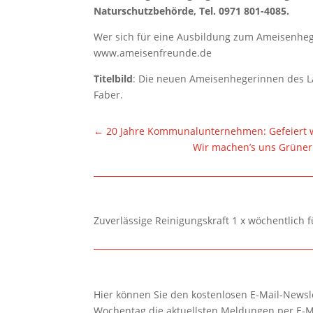
Naturschutzbehörde, Tel. 0971 801-4085.
Wer sich für eine Ausbildung zum Ameisenhege
www.ameisenfreunde.de
Titelbild
: Die neuen Ameisenhegerinnen des La
Faber.
←
20 Jahre Kommunalunternehmen: Gefeiert w
Wir machen’s uns Grüner
Zuverlässige Reinigungskraft 1 x wöchentlich 
Hier können Sie den kostenlosen E-Mail-Newsle
Wochentag die aktuellsten Meldungen per E-M