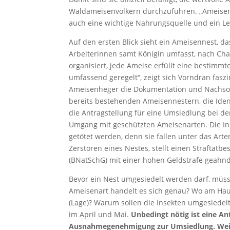
Waldameisenvölkern durchzuführen. „Ameisen ge
auch eine wichtige Nahrungsquelle und ein Lec
Auf den ersten Blick sieht ein Ameisennest, 
Arbeiterinnen samt Königin umfasst, nach Chao
organisiert, jede Ameise erfüllt eine bestimmt
umfassend geregelt“, zeigt sich Vorndran fas
Ameisenheger die Dokumentation und Nachsor
bereits bestehenden Ameisennestern, die Iden
die Antragstellung für eine Umsiedlung bei 
Umgang mit geschützten Ameisenarten. Die Ins
getötet werden, denn sie fallen unter das Ar
Zerstören eines Nestes, stellt einen Strafta
(BNatSchG) mit einer hohen Geldstrafe geahn
Bevor ein Nest umgesiedelt werden darf, müs
Ameisenart handelt es sich genau? Wo am Hau
(Lage)? Warum sollen die Insekten umgesiedel
im April und Mai.
Unbedingt nötig ist eine An
Ausnahmegenehmigung zur Umsiedlung. Weite