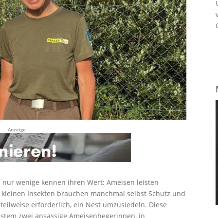
Anzeige
h nur wenige kennen ihren Wert: Ameisen leisten
ie kleinen Insekten brauchen manchmal selbst Schutz und
eilweise erforderlich, ein Nest umzusiedeln. Diese
estem zwei ansässige Ameisenhegerinnen, in