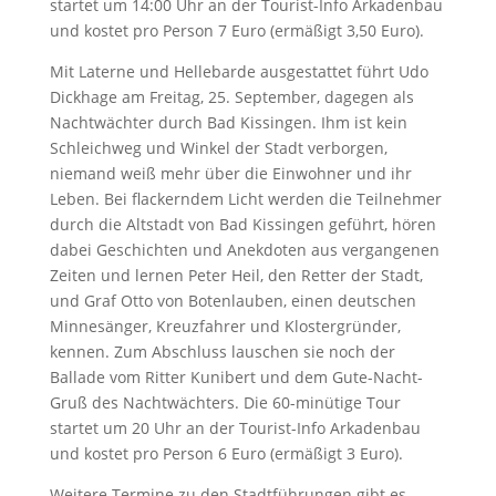
startet um 14:00 Uhr an der Tourist-Info Arkadenbau
und kostet pro Person 7 Euro (ermäßigt 3,50 Euro).
Mit Laterne und Hellebarde ausgestattet führt Udo
Dickhage am Freitag, 25. September, dagegen als
Nachtwächter durch Bad Kissingen. Ihm ist kein
Schleichweg und Winkel der Stadt verborgen,
niemand weiß mehr über die Einwohner und ihr
Leben. Bei flackerndem Licht werden die Teilnehmer
durch die Altstadt von Bad Kissingen geführt, hören
dabei Geschichten und Anekdoten aus vergangenen
Zeiten und lernen Peter Heil, den Retter der Stadt,
und Graf Otto von Botenlauben, einen deutschen
Minnesänger, Kreuzfahrer und Klostergründer,
kennen. Zum Abschluss lauschen sie noch der
Ballade vom Ritter Kunibert und dem Gute-Nacht-
Gruß des Nachtwächters. Die 60-minütige Tour
startet um 20 Uhr an der Tourist-Info Arkadenbau
und kostet pro Person 6 Euro (ermäßigt 3 Euro).
Weitere Termine zu den Stadtführungen gibt es