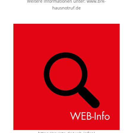
Weitere Informationen unter:
www.brk-
hausnotruf.de