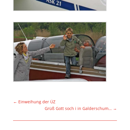
←
Einweihung der ÜZ
Grüß Gott soch i in Galderschum…
→