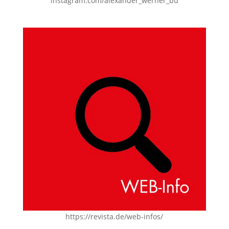
instagram.com/alexander_werner_bu
https://revista.de/web-infos/