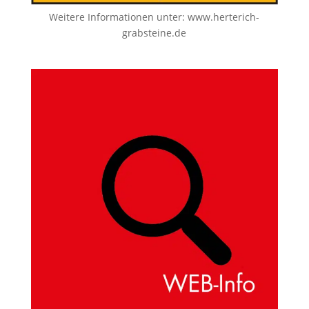
Weitere Informationen unter:
www.herterich-
grabsteine.de