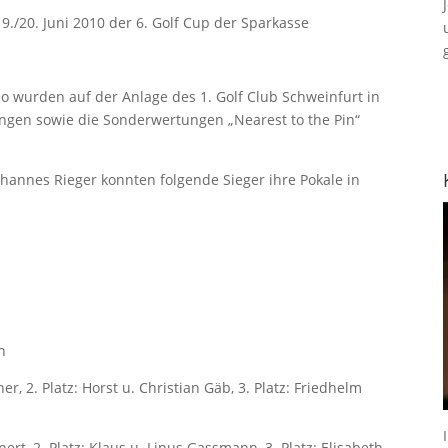
9./20. Juni 2010 der 6. Golf Cup der Sparkasse
wurden auf der Anlage des 1. Golf Club Schweinfurt in
ungen sowie die Sonderwertungen „Nearest to the Pin“
annes Rieger konnten folgende Sieger ihre Pokale in
n
ner, 2. Platz: Horst u. Christian Gäb, 3. Platz: Friedhelm
nert, 2. Platz: Klaus u. Linus Gassmann, 3. Platz: Elisabeth