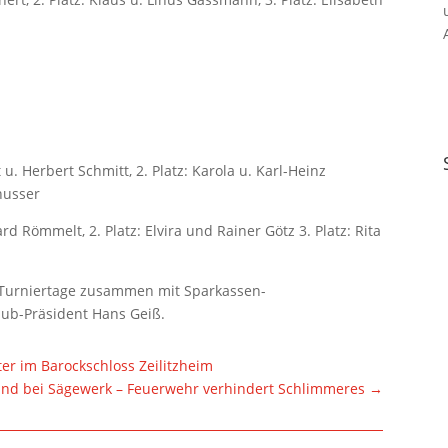
u. Herbert Schmitt, 2. Platz: Karola u. Karl-Heinz
chusser
ard Römmelt, 2. Platz: Elvira und Rainer Götz 3. Platz: Rita
n Turniertage zusammen mit Sparkassen-
lub-Präsident Hans Geiß.
r im Barockschloss Zeilitzheim
and bei Sägewerk – Feuerwehr verhindert Schlimmeres
→