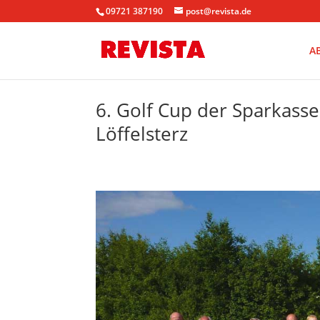
09721 387190
post@revista.de
A
6. Golf Cup der Sparkasse
Löffelsterz