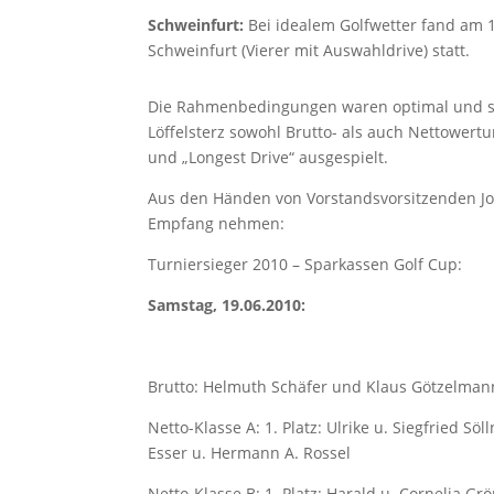
Schweinfurt:
Bei idealem Golfwetter fand am 1
Schweinfurt (Vierer mit Auswahldrive) statt.
Die Rahmenbedingungen waren optimal und so 
Löffelsterz sowohl Brutto- als auch Nettowert
und „Longest Drive“ ausgespielt.
Aus den Händen von Vorstandsvorsitzenden Joh
Empfang nehmen:
Turniersieger 2010 – Sparkassen Golf Cup:
Samstag, 19.06.2010:
Brutto: Helmuth Schäfer und Klaus Götzelman
Netto-Klasse A: 1. Platz: Ulrike u. Siegfried Söll
Esser u. Hermann A. Rossel
Netto-Klasse B: 1. Platz: Harald u. Cornelia Grö