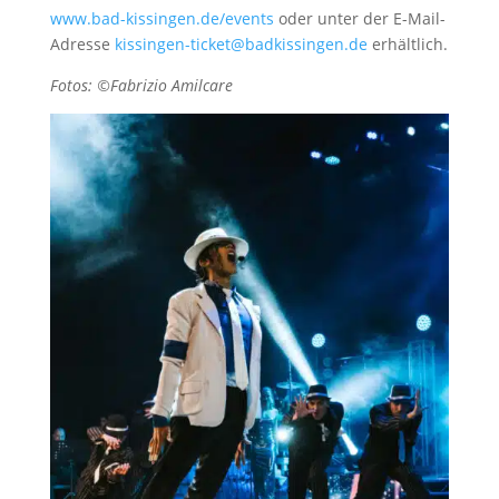
www.bad-kissingen.de/events
oder unter der E-Mail-
Adresse
kissingen-ticket@badkissingen.de
erhältlich.
Fotos: ©Fabrizio Amilcare