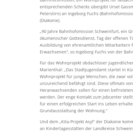
entsprechenden Schecks übergibt Ursel Gassma
Peterstirn) an Ingeborg Fuchs (Bahnhofsmissio
(Diakonie).
„90 Jahre Bahnhofsmission Schweinfurt, ein Gr
ökumenischer Gottesdienst, Tag der offenen T
Ausbildung von ehrenamtlichen Mitarbeitern f
Erwachsenen“, so Ingeborg Fuchs von der Bah
Für das Wohnprojekt obdachloser Jugendlichen
Marienthal: „Das Stadtjugendamt startet in K
Wohnprojekt für junge Menschen, die zwar vol
unzureichend befähigt sind. Diese oftmals vo
Heranwachsenden sollen für einen befristeten
werden. Der enge Kontakt zum Jobcenter stell
für einen erfolgreichen Start ins Leben erhalte
Grundausstattung der Wohnung.“
Und dem „Kita‐Projekt Asyl“ der Diakonie komm
an Kindertagesstätten der Landkreise Schwein