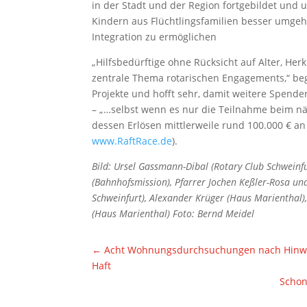
in der Stadt und der Region fortgebildet und u
Kindern aus Flüchtlingsfamilien besser umge
Integration zu ermöglichen
„Hilfsbedürftige ohne Rücksicht auf Alter, Her
zentrale Thema rotarischen Engagements,“ be
Projekte und hofft sehr, damit weitere Spende
– „…selbst wenn es nur die Teilnahme beim nä
dessen Erlösen mittlerweile rund 100.000 € an 
www.RaftRace.de
).
Bild: Ursel Gassmann-Dibal (Rotary Club Schweinfu
(Bahnhofsmission), Pfarrer Jochen Keßler-Rosa un
Schweinfurt), Alexander Krüger (Haus Marienthal)
(Haus Marienthal) Foto: Bernd Meidel
←
Acht Wohnungsdurchsuchungen nach Hinweis
Haft
Schon