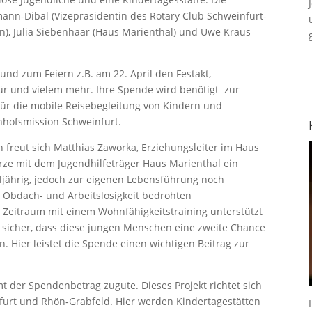
nn-Dibal (Vizepräsidentin des Rotary Club Schweinfurt-
n), Julia Siebenhaar (Haus Marienthal) und Uwe Kraus
und zum Feiern z.B. am 22. April den Festakt,
ür und vielem mehr. Ihre Spende wird benötigt zur
ür die mobile Reisebegleitung von Kindern und
nhofsmission Schweinfurt.
 freut sich Matthias Zaworka, Erziehungsleiter im Haus
ürze mit dem Jugendhilfeträger Haus Marienthal ein
ljährig, jedoch zur eigenen Lebensführung noch
n Obdach- und Arbeitslosigkeit bedrohten
 Zeitraum mit einem Wohnfähigkeitstraining unterstützt
t sicher, dass diese jungen Menschen eine zweite Chance
n. Hier leistet die Spende einen wichtigen Beitrag zur
t der Spendenbetrag zugute. Dieses Projekt richtet sich
furt und Rhön‐Grabfeld. Hier werden Kindertagestätten