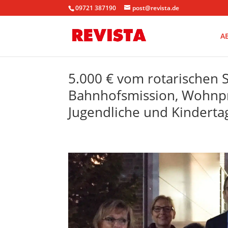
09721 387190
post@revista.de
A
5.000 € vom rotarischen 
Bahnhofsmission, Wohnpr
Jugendliche und Kinderta