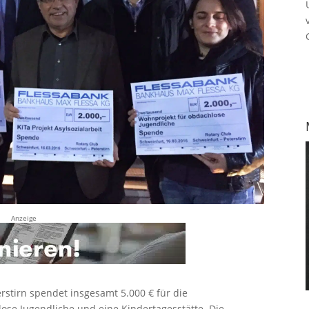
Anzeige
rstirn spendet insgesamt 5.000 € für die
ose Jugendliche und eine Kindertagesstätte. Die