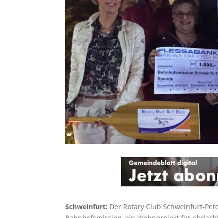
Schweinfurt:
Der Rotary Club Schweinfurt-Pete
Bahnhofsmission, ein Wohnprojekt für obdachl