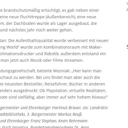
 brandschutzmäßig ertüchtigt, es gab neben einer
ine neue Fluchttreppe (Außenbereich), eine neue
em, der Dachboden wurde als Lager ausgebaut, die
 und nächstes Jahr noch weiter gehen.
etan: Die Aufenthaltsqualität wurde verbessert mit neuen
oung World“ wurde zum Kombinationsraum mit Maker-
limationsdrucker und Robotik, außerdem entstand ein
n man jetzt auch Musik oder Filme streamen.
Bildungsgesellschaft, betonte Wozniak: „Hier kann man
schaut zu werden. Bei uns findet man aber auch die
die neuesten Bestseller, Reiseführer, Bücher in anderen
nders ausgedrückt: Ob Playstation, virtuelle Realitäten,
ote sind vielfältig, aber immer auf sehr hohem Niveau!“
bürgermeister und Ehrenbürger Hartmut Bräuer, stv. Landrätin
tadtbibliothek), 3. Bürgermeister Markus Reuß,
er und Ehrenbürger Franz Stephan, Kevin Rehrmann
er Erich Servatius, Bundestagsabgeordnete Dr. Anja