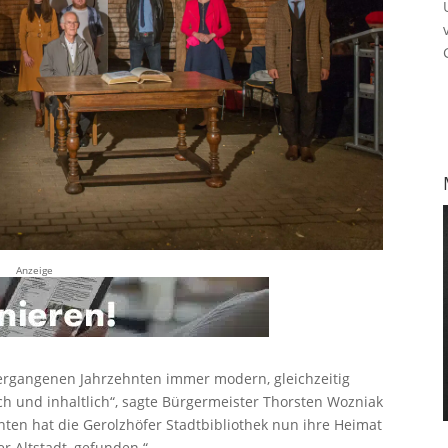
Anzeige
vergangenen Jahrzehnten immer modern, gleichzeitig
 und inhaltlich“, sagte Bürgermeister Thorsten Wozniak
ten hat die Gerolzhöfer Stadtbibliothek nun ihre Heimat
er Altstadt, gefunden.“