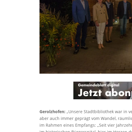
Gerolzhofen:
„Unsere Stadtbibliothek war in 
aber auch immer geprägt vom Wandel, räumlich
im Rahmen eines Empfangs: „Seit vier Jahrzehn
im historischen Bürgerspital, hier im Herzen d