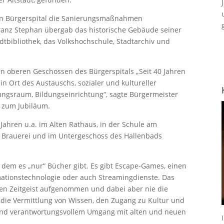
en Bürgerspital die Sanierungsmaßnahmen
ranz Stephan übergab das historische Gebäude seiner
tbibliothek, das Volkshochschule, Stadtarchiv und
den oberen Geschossen des Bürgerspitals „Seit 40 Jahren
ein Ort des Austauschs, sozialer und kultureller
ltungsraum, Bildungseinrichtung“, sagte Bürgermeister
 zum Jubiläum.
 Jahren u.a. im Alten Rathaus, in der Schule am
 Brauerei und im Untergeschoss des Hallenbads
in dem es „nur“ Bücher gibt. Es gibt Escape-Games, einen
mationstechnologie oder auch Streamingdienste. Das
 den Zeitgeist aufgenommen und dabei aber nie die
die Vermittlung von Wissen, den Zugang zu Kultur und
 und verantwortungsvollem Umgang mit alten und neuen