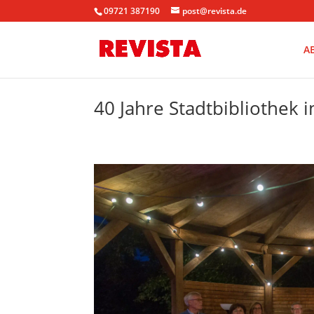
09721 387190
post@revista.de
A
40 Jahre Stadtbibliothek 