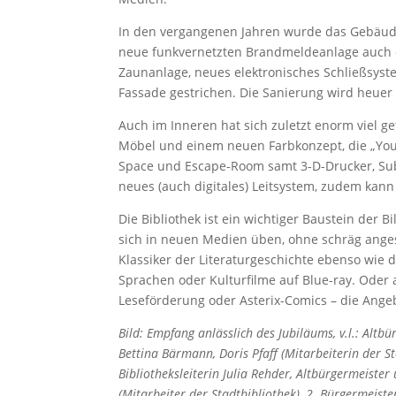
In den vergangenen Jahren wurde das Gebäude
neue funkvernetzten Brandmeldeanlage auch e
Zaunanlage, neues elektronisches Schließsyst
Fassade gestrichen. Die Sanierung wird heuer
Auch im Inneren hat sich zuletzt enorm viel g
Möbel und einem neuen Farbkonzept, die „Y
Space und Escape-Room samt 3-D-Drucker, Sub
neues (auch digitales) Leitsystem, zudem kan
Die Bibliothek ist ein wichtiger Baustein der 
sich in neuen Medien üben, ohne schräg ange
Klassiker der Literaturgeschichte ebenso wie 
Sprachen oder Kulturfilme auf Blue-ray. Oder a
Leseförderung oder Asterix-Comics – die Angeb
Bild: Empfang anlässlich des Jubiläums, v.l.: Alt
Bettina Bärmann, Doris Pfaff (Mitarbeiterin der S
Bibliotheksleiterin Julia Rehder, Altbürgermeist
(Mitarbeiter der Stadtbibliothek), 2. Bürgermeist