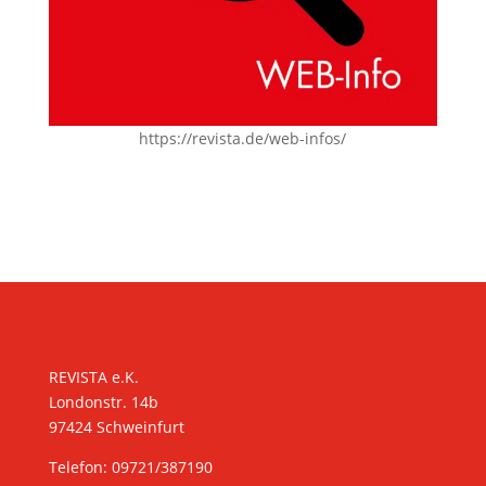
https://revista.de/web-infos/
KONTAKT
REVISTA e.K.
Londonstr. 14b
97424 Schweinfurt
Telefon: 09721/387190