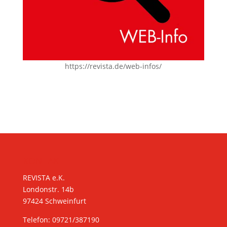
https://revista.de/web-infos/
KONTAKT
REVISTA e.K.
Londonstr. 14b
97424 Schweinfurt
Telefon: 09721/387190