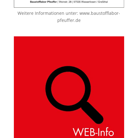
Weitere Informationen unter:
www.baustofflabor-
pfeuffer.de